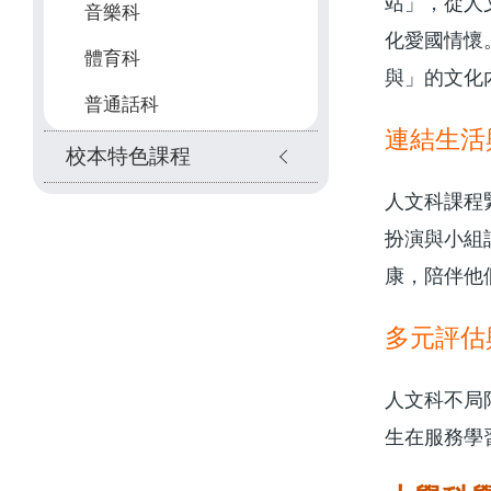
站」，從人
音樂科
化愛國情懷。
體育科
與」的文化
普通話科
連結生活
校本特色課程
人文科課程
扮演與小組
康，陪伴他
多元評估
人文科不局
生在服務學