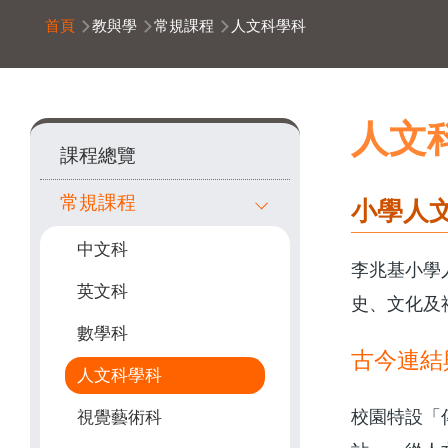
導
首頁
教與學
常規課程
人文科學科
航
連
結
Main
人文
課程總覽
navigation
常規課程
小學人
中文科
李兆基小學
英文科
史、文化及
數學科
古今連結
人文科學科
校園特設「
視覺藝術科