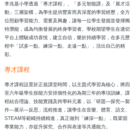
李兆基小學透過「專才課程」、「多元智能課」及「展才活
動」三層架構，為學生提供豐富而具深度的學習經歷，全方
位照顧學習能力、需要及興趣，讓每一位學生發掘並發揮獨
特潛能，成為均衡發展的終身學習者。學校期望學生在適切
平台上體驗成功喜悅，建立自信，樂於持續學習，在多元歷
程中「試多一點、練深一點、走遠一點」，活出自己的精
彩。
專才課程
專才課程設置於正規課堂時間，以主題式學習為核心，將四
至六年級學生按能力安排個性化的為期三年的專項訓練。課
程結合理論、技能實踐及跨學科元素，以「研題—探究—製
作—展示—反思」流程推進，讓學生在音樂、體育、語文、
STEAM等範疇持續精進，真正做到「練深一點」，既鞏固
專業能力，亦提升探究、合作與表達等共通能力。