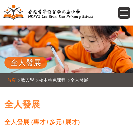
移至主內容
T
全人發展
導
首頁
教與學
校本特色課程
全人發展
航
連
全人發展
結
全人發展 (專才+多元+展才)