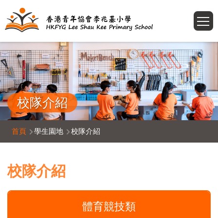
移至主內容
T
校隊介紹
導
首頁
學生園地
校隊介紹
航
連
校隊介紹
結
體育競技類