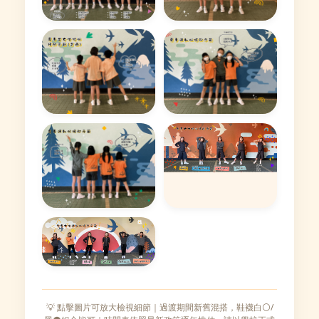
💡 點擊圖片可放大檢視細節｜過渡期間新舊混搭，鞋襪白⚪/