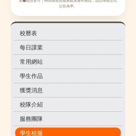
黑⚫組合皆可｜時間表依照最新政策逐年推估，請以學校正式
公告為準。
Main
校曆表
navigation
每日課業
常用網站
學生作品
獲獎消息
校隊介紹
服務團隊
學生校服