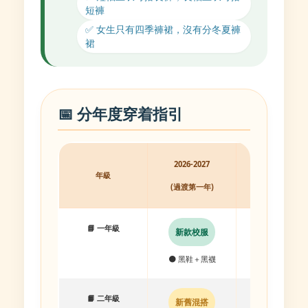
短褲
✅ 女生只有四季褲裙，沒有分冬夏褲
裙
📅 分年度穿着指引
2026-2027
2027-2028
年級
(過渡第一年)
(過渡第二年)
📘 一年級
新款校服
新款校服
⚫ 黑鞋＋黑襪
⚫ 黑鞋＋黑襪
📙 二年級
新舊混搭
新款校服