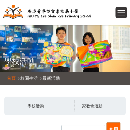
移至主內容
T
學校活動
導
首頁
校園生活
最新活動
航
連
結
學校活動
家教會活動