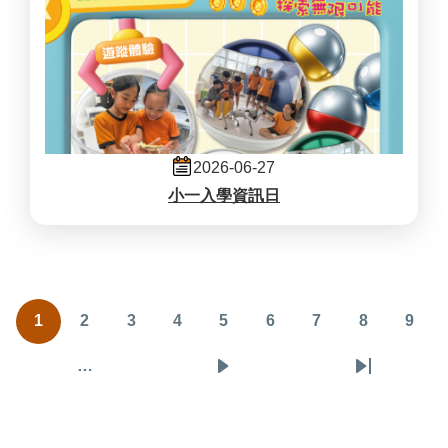
2026-06-27
小一入學資訊日
Pagination
1
2
3
4
5
6
7
8
9
目
頁
頁
頁
頁
頁
頁
頁
頁
前
面
面
面
面
面
面
面
面
…
下
Last
頁
一
page
面
頁