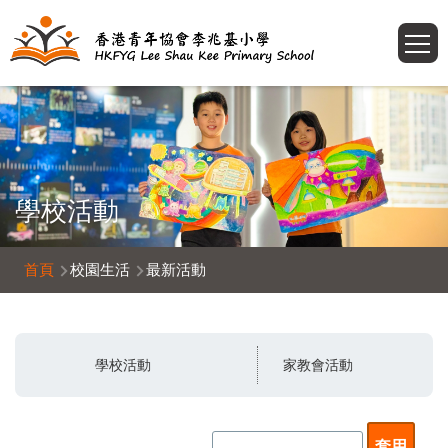
移至主內容
T
學校活動
導
首頁
校園生活
最新活動
航
連
結
學校活動
家教會活動