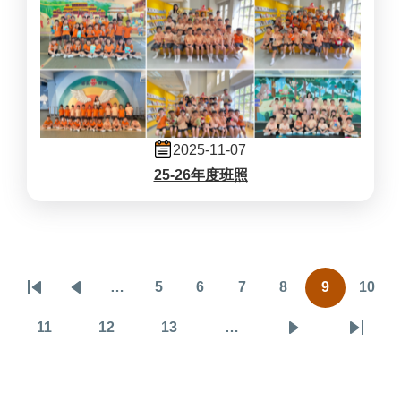
2025-11-07
25-26年度班照
Pagination
…
5
6
7
8
9
10
First
Previous
頁
頁
頁
頁
目
頁
page
page
面
面
面
面
前
面
11
12
13
…
頁
頁
頁
下
Last
頁
面
面
面
一
page
面
頁