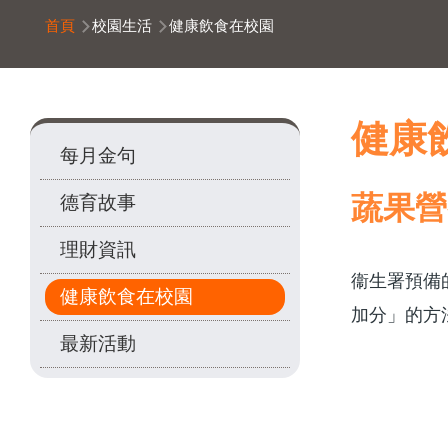
導
首頁
校園生活
健康飲食在校園
航
連
結
Main
健康
每月金句
navigation
蔬果營
德育故事
理財資訊
衞生署預備
健康飲食在校園
加分」的方
最新活動