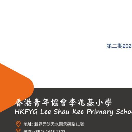
第二期20
地址: 新界元朗天水圍天榮路11號
傳真: (852) 2448 1823