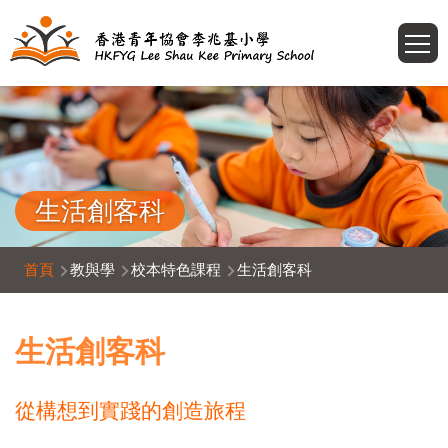
移至主內容
T
生活創客科
導
首頁
教與學
校本特色課程
生活創客科
航
連
生活創客科
結
從構想到實踐的創造旅程