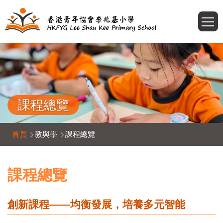
移至主內容
T
課程總覽
導
首頁
教與學
課程總覽
航
連
課程總覽
結
創新課程——均衡發展，培養多元智能