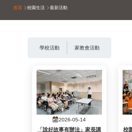
導
首頁
校園生活
最新活動
航
連
結
學校活動
家教會活動
2026-05-14
「說好故事有辦法」家長講
校