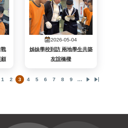
2026-05-04
作戰
姊妹學校到訪 兩地學生共築
照顧
友誼橋樑
1
2
3
4
5
6
7
8
9
…
evious
頁
頁
目
頁
頁
頁
頁
頁
頁
下
Last
ge
面
面
前
面
面
面
面
面
面
一
page
頁
頁
面