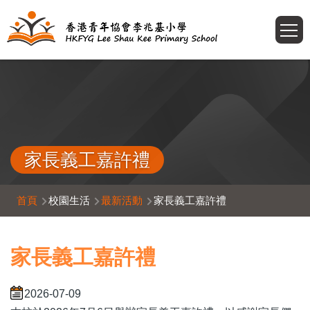
移至主內容
T
家長義工嘉許禮
導
首頁
校園生活
最新活動
家長義工嘉許禮
航
連
家長義工嘉許禮
結
2026-07-09