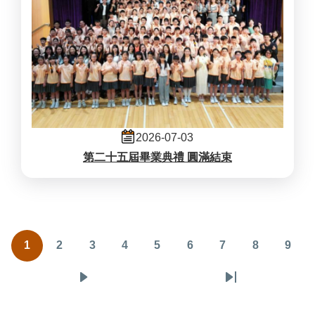
2026-07-03
第二十五屆畢業典禮 圓滿結束
Pagination
1
2
3
4
5
6
7
8
9
目
頁
頁
頁
頁
頁
頁
頁
頁
前
面
面
面
面
面
面
面
面
下
Last
頁
一
page
面