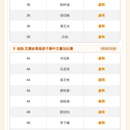
3B
劉梓涵
參與
3B
張愷橋
參與
3B
潘芷冰
參與
3B
許桓
參與
🏅 相助‧互愛@香港原子筆中文書法比賽
香港仔坊會
4A
何冠希
參與
4A
呂思琪
參與
4A
葉芷攸
參與
4A
蔡秋實
參與
4A
鄧綵翹
參與
4B
劉佳怡
參與
4B
單子曦
參與