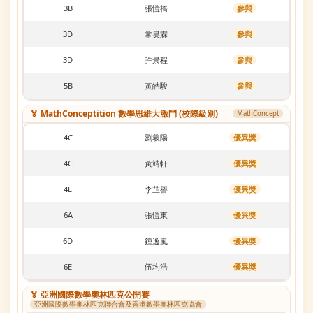
3B
張愷橋
參與
3D
常昊霖
參與
3D
許景程
參與
5B
黃皓駿
參與
🏅 MathConceptition 數學思維大激鬥 (校際級別)
MathConcept
4C
劉羲陽
優異獎
4C
黃靖軒
優異獎
4E
李芷譽
優異獎
6A
張愷東
優異獎
6D
鍾逸嵐
優異獎
6E
伍均浩
優異獎
🏅 亞洲國際數學奧林匹克公開賽
亞洲國際數學奧林匹克聯合會及香港數學奧林匹克協會