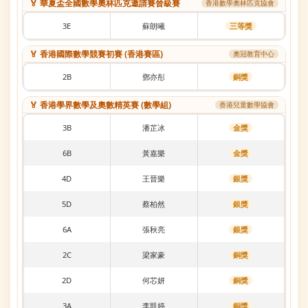
🏅 華夏盃全國數學奧林匹克邀請賽晉級賽
香港數學奧林匹克協會
3E
蘇朗曦
三等獎
🏅 香港國際數學競賽初賽 (香港賽區)
奧冠教育中心
2B
鄧亦彤
銅獎
🏅 香港學界數學及奧數精英賽 (數學組)
香港兒童數學協會
3B
潘芷冰
金獎
6B
黃嘉樂
金獎
4D
王晉樂
銀獎
5D
蔡柏然
銀獎
6A
張秋亮
銀獎
2C
梁家豪
銅獎
2D
何芯妍
銅獎
3A
李凱婷
銅獎