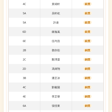
4C
黃靖軒
銀獎
5A
吴軒屹
銀獎
5A
許凌
銀獎
6D
鍾逸嵐
銀獎
6E
伍均浩
銀獎
2B
鄧亦彤
銅獎
2C
鄭澤霖
銅獎
2D
馮煒翔
銅獎
3B
潘芷冰
銅獎
4C
劉羲陽
銅獎
4E
李芷譽
銅獎
6A
張愷東
銅獎