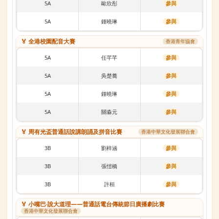
5A
歐欣彤
參與
5A
鍾曉琳
參與
🏅 全港校園配音大賽
香港青年協會
5A
任芊芊
參與
5A
吳楚蕎
參與
5A
鍾曉琳
參與
5A
關淼元
參與
🏅 周有光盃普通話說講朗誦及拼音比賽
香港中華文化發展聯合會
3B
劉梓涵
參與
3B
張愷橋
參與
3B
許桓
參與
🏅 小嘴巴·說大道理——普通話電台傳統節日廣播劇比賽
香港中華文化發展聯合會