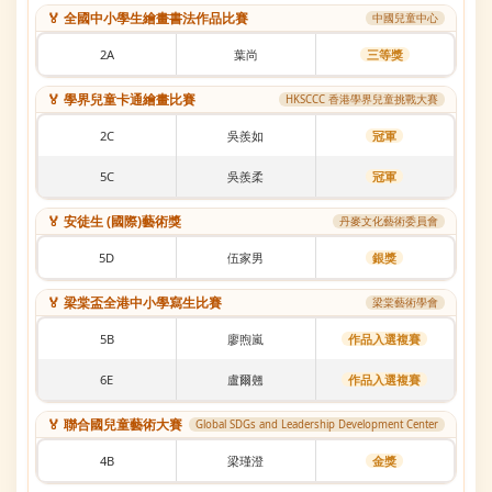
🏅 全國中小學生繪畫書法作品比賽
中國兒童中心
2A
葉尚
三等獎
🏅 學界兒童卡通繪畫比賽
HKSCCC 香港學界兒童挑戰大賽
2C
吳羨如
冠軍
5C
吳羨柔
冠軍
🏅 安徒生 (國際)藝術獎
丹麥文化藝術委員會
5D
伍家男
銀獎
🏅 梁棠盃全港中小學寫生比賽
梁棠藝術學會
5B
廖煦嵐
作品入選複賽
6E
盧爾翹
作品入選複賽
🏅 聯合國兒童藝術大賽
Global SDGs and Leadership Development Center
4B
梁瑾澄
金獎