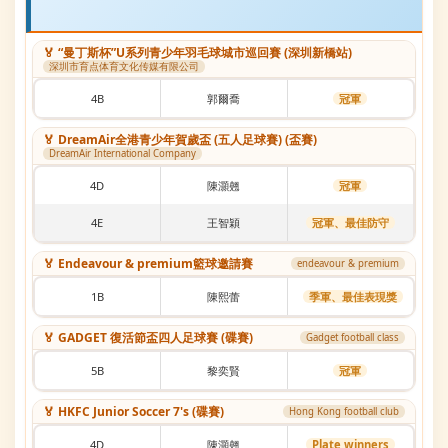
🏅 “曼丁斯杯”U系列青少年羽毛球城市巡回賽 (深圳新橋站)
深圳市育点体育文化传媒有限公司
4B
郭爾喬
冠軍
🏅 DreamAir全港青少年賀歲盃 (五人足球賽) (盃賽)
DreamAir International Company
4D
陳灝翹
冠軍
4E
王智穎
冠軍、最佳防守
🏅 Endeavour & premium籃球邀請賽
endeavour & premium
1B
陳熙蕾
季軍、最佳表現獎
🏅 GADGET 復活節盃四人足球賽 (碟賽)
Gadget football class
5B
黎奕賢
冠軍
🏅 HKFC Junior Soccer 7's (碟賽)
Hong Kong football club
4D
陳灝翹
Plate winners