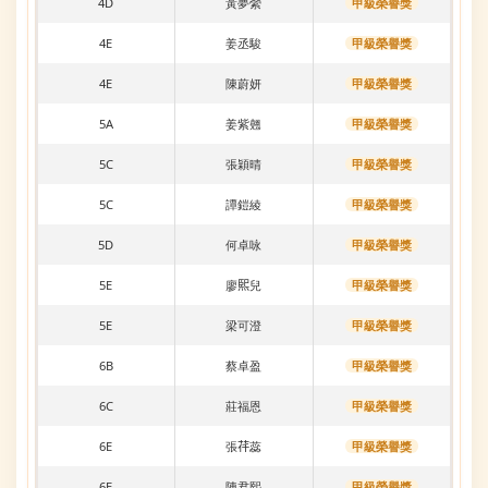
4D
黃夢縈
甲級榮譽獎
4E
姜丞駿
甲級榮譽獎
4E
陳蔚妍
甲級榮譽獎
5A
姜紫翹
甲級榮譽獎
5C
張穎晴
甲級榮譽獎
5C
譚鎧綾
甲級榮譽獎
5D
何卓咏
甲級榮譽獎
5E
廖𤋮兒
甲級榮譽獎
5E
梁可澄
甲級榮譽獎
6B
蔡卓盈
甲級榮譽獎
6C
莊福恩
甲級榮譽獎
6E
張𦭛蕊
甲級榮譽獎
6E
陳君熙
甲級榮譽獎