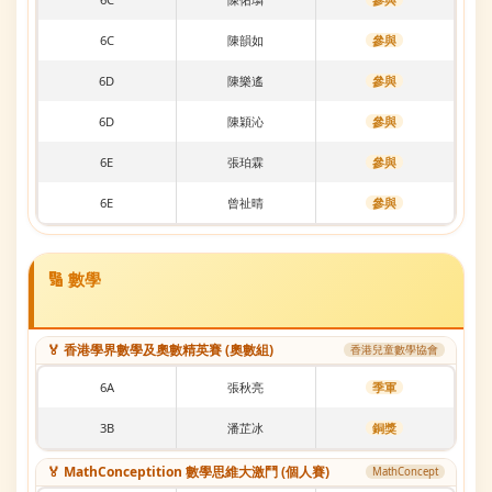
6C
陳韻如
參與
6D
陳樂遙
參與
6D
陳穎沁
參與
6E
張珀霖
參與
6E
曾祉晴
參與
🔢 數學
🏅 香港學界數學及奧數精英賽 (奧數組)
香港兒童數學協會
6A
張秋亮
季軍
3B
潘芷冰
銅獎
🏅 MathConceptition 數學思維大激鬥 (個人賽)
MathConcept