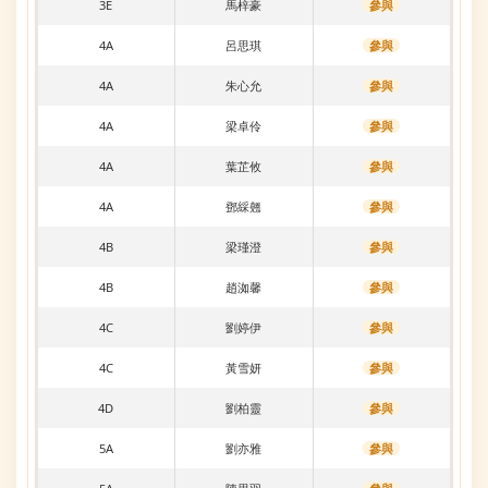
3E
馬梓豪
參與
4A
呂思琪
參與
4A
朱心允
參與
4A
梁卓伶
參與
4A
葉芷攸
參與
4A
鄧綵翹
參與
4B
梁瑾澄
參與
4B
趙洳馨
參與
4C
劉婷伊
參與
4C
黃雪妍
參與
4D
劉柏靈
參與
5A
劉亦雅
參與