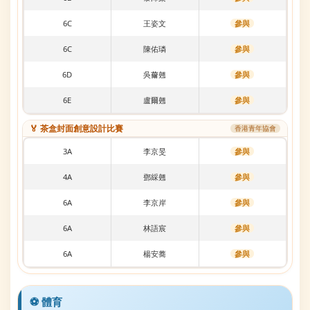
6C
王姿文
參與
6C
陳佑璘
參與
6D
吳薾翹
參與
6E
盧爾翹
參與
🏅 茶盒封面創意設計比賽
香港青年協會
3A
李京旻
參與
4A
鄧綵翹
參與
6A
李京岸
參與
6A
林語宸
參與
6A
楊安蕎
參與
⚽ 體育