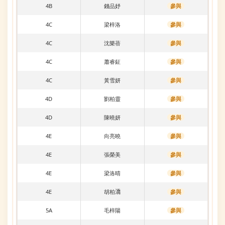
4B
錢品妤
參與
4C
梁梓洛
參與
4C
沈樂蓓
參與
4C
蕭睿鉦
參與
4C
黃雪妍
參與
4D
劉柏靈
參與
4D
陳曉妍
參與
4E
向亮曉
參與
4E
張榮美
參與
4E
梁洛晴
參與
4E
胡柏𣾷
參與
5A
毛梓陽
參與