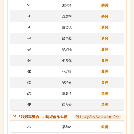
5D
鄧泳浠
參與
5E
潘濼桐
參與
5E
盧芯悦
參與
6A
梁卓藍
參與
6A
梁若曦
參與
6A
楊瀅甄
參與
6B
林紀曈
參與
6D
梁詩敏
參與
6D
陳樂遙
參與
6E
蘇令喬
參與
🏅 「我最喜愛的…」藝術創作大賽
Visionary Arts Association of HK
2D
梁亦睎
銀獎