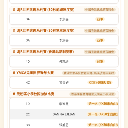
🏅 UJR世界跳繩系列賽 (30秒前繩速度賽)
中國香港跳繩體育聯會
3A
李京旻
亞軍
🏅 UJR世界跳繩系列賽 (30秒單車速度賽)
中國香港跳繩體育聯會
3A
李京旻
亞軍
🏅 UJR世界跳繩系列賽 (香港站隊制賽事)
中國香港跳繩體育聯會
4D
何東縉
冠軍
🏅 YMCA兒童田徑週年大賽
香港中華基督教青年會- 烏溪沙青年新村
4C
黃雪妍
亞軍 (60米U13)
🏅 元朗區小學校際游泳比賽
香港學界體育聯會元朗區小學分會
1D
李逸熹
第一名 (4X50米自由泳接力)
2C
DANNA JULIAN
第一名 (4X50米自由泳接力)
3B
張盛恩
第一名 (4X50米自由泳接力)