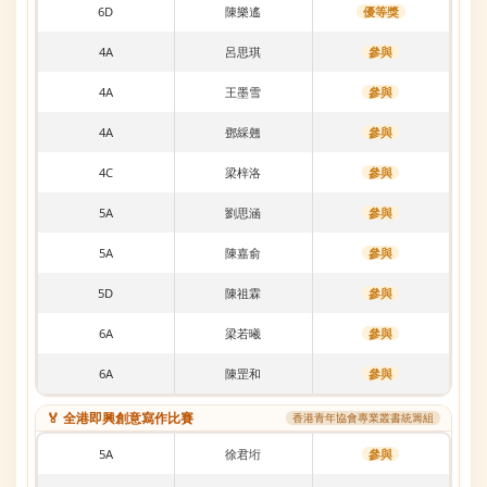
6D
陳樂遙
優等獎
4A
呂思琪
參與
4A
王墨雪
參與
4A
鄧綵翹
參與
4C
梁梓洛
參與
5A
劉思涵
參與
5A
陳嘉俞
參與
5D
陳祖霖
參與
6A
梁若曦
參與
6A
陳罡和
參與
🏅 全港即興創意寫作比賽
香港青年協會專業叢書統籌組
5A
徐君垳
參與