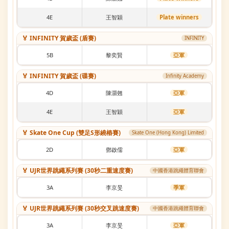
4E
王智穎
Plate winners
🏅 INFINITY 賀歲盃 (盾賽)
INFINITY
5B
黎奕賢
亞軍
🏅 INFINITY 賀歲盃 (碟賽)
Infinity Academy
4D
陳灝翹
亞軍
4E
王智穎
亞軍
🏅 Skate One Cup (雙足S形繞樁賽)
Skate One (Hong Kong) Limited
2D
鄧啟儒
亞軍
🏅 UJR世界跳繩系列賽 (30秒二重速度賽)
中國香港跳繩體育聯會
3A
李京旻
季軍
🏅 UJR世界跳繩系列賽 (30秒交叉跳速度賽)
中國香港跳繩體育聯會
3A
李京旻
亞軍