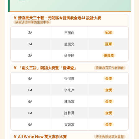
🏅 情存元天三十載・元朗區今昔風貌全港AI 設計大賽
伊利沙伯中學舊生會中學
2A
王墨雨
冠軍
2A
盧樂兒
亞軍
2A
徐浚腾
優異獎
🏅 「兩文三語」朗誦大賽暨「曹燦盃」
香港教育工作者聯會
6A
張愷東
金獎
6A
李京岸
金獎
6A
林語宸
金獎
6A
許梓喬
金獎
6A
賀荣宸
金獎
🏅 All Write Now 英文寫作比賽
天主教崇德英文書院