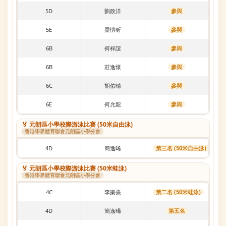
5D
劉政洋
參與
5E
梁愷昕
參與
6B
何梓誼
參與
6B
莊逸懷
參與
6C
胡佑晴
參與
6E
何允龍
參與
🏅 元朗區小學校際游泳比賽 (50米自由泳)
香港學界體育聯會元朗區小學分會
4D
簡逸晞
第三名 (50米自由泳)
🏅 元朗區小學校際游泳比賽 (50米蛙泳)
香港學界體育聯會元朗區小學分會
4C
李樂熹
第二名 (50米蛙泳)
4D
簡逸晞
第五名