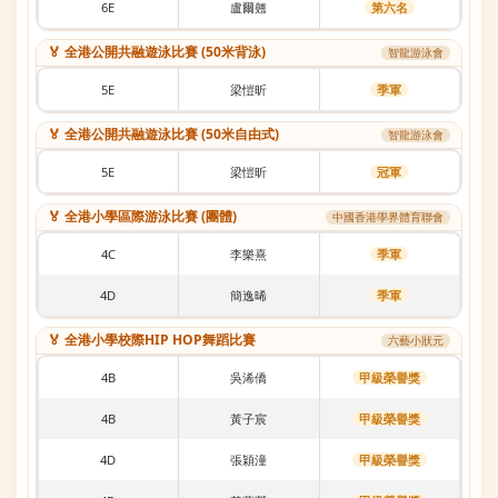
6E
盧爾翹
第六名
🏅 全港公開共融遊泳比賽 (50米背泳)
智龍游泳會
5E
梁愷昕
季軍
🏅 全港公開共融遊泳比賽 (50米自由式)
智龍游泳會
5E
梁愷昕
冠軍
🏅 全港小學區際游泳比賽 (團體)
中國香港學界體育聯會
4C
李樂熹
季軍
4D
簡逸晞
季軍
🏅 全港小學校際HIP HOP舞蹈比賽
六藝小狀元
4B
吳浠僑
甲級榮譽獎
4B
黃子宸
甲級榮譽獎
4D
張穎潼
甲級榮譽獎