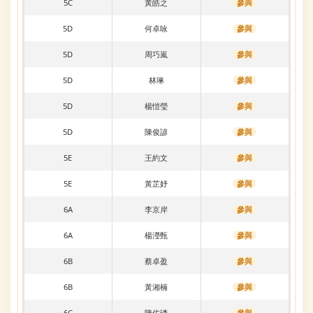
5C
黃皓之
參與
5D
何卓咏
參與
5D
周巧嵐
參與
5D
林琳
參與
5D
楊愷瑩
參與
5D
陳俊諺
參與
5E
王約文
參與
5E
黃芷妤
參與
6A
李京岸
參與
6A
楊瀅甄
參與
6B
蔡卓盈
參與
6B
黃湘楠
參與
6C
陳佑璘
參與