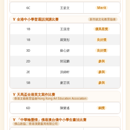
6C
王姿文
Merit
🏅 全港中小學普通話演講比賽
新市鎮文化教育協會
1B
王漾澄
優異星獎
1B
羅寶彤
良好獎
3D
蘇心妍
良好獎
2D
郭冠麟
參與
2E
洪錦軒
參與
5B
麥芷琪
參與
🏅 天馬盃全港英文寫作比賽
香港文藝教育協會Hong Kong Art Education Association
6D
陳樂遙
銅獎
🏅 「中華翰墨情」佛港澳台僑中小學生書法比賽
佛山政協、香港漢榮書局有限公司