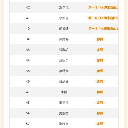
4C
冼津旭
第一名 (4X50米自由泳接力)
4C
李樂熹
第一名 (4X50米自由泳接力)
4D
簡逸晞
第一名 (4X50米自由泳接力)
3A
陳樂熙
參與
3B
張珈語
參與
4A
蔡昕予
參與
4A
蔡秋實
參與
4B
錢品妤
參與
4C
李霝
參與
4E
陳嘉淳
參與
5A
梁熙文
參與
5C
劉曉立
參與