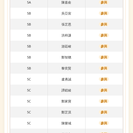
5A
陳嘉俞
參與
5B
吳亞宸
參與
5B
張芷恩
參與
5B
洪梓謙
參與
5B
游廷峻
參與
5B
鄭智聰
參與
5B
黎奕賢
參與
5C
盧勇誠
參與
5C
譚鎧綾
參與
5C
鄭家寶
參與
5C
鄭芷淇
參與
5C
陳樂城
參與