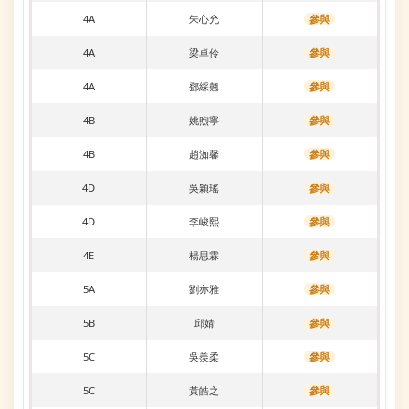
4A
朱心允
參與
4A
梁卓伶
參與
4A
鄧綵翹
參與
4B
姚煦寧
參與
4B
趙洳馨
參與
4D
吳穎瑤
參與
4D
李峻熙
參與
4E
楊思霖
參與
5A
劉亦雅
參與
5B
邱婧
參與
5C
吳羨柔
參與
5C
黃皓之
參與