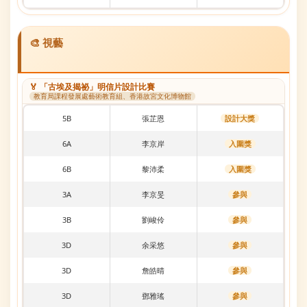
🎨 視藝
🏅 「古埃及揭祕」明信片設計比賽
教育局課程發展處藝術教育組、香港故宮文化博物館
5B
張芷恩
設計大獎
6A
李京岸
入圍獎
6B
黎沛柔
入圍獎
3A
李京旻
參與
3B
劉峻伶
參與
3D
余采悠
參與
3D
詹皓晴
參與
3D
鄧雅瑤
參與