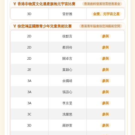
🏅 香港非物質文化遺產旗袍元宇宙比賽
香港創科發展培育慈善基金
3D
雷舒雅
金獎、元宇宙之星
🏅 徐悲鴻盃國際青少年兒童美術比賽
香港青年協會徐悲鴻藝術空間
2D
徐默言
參與
2D
蔡玥伶
參與
2D
關卓言
參與
2E
葉穎心
參與
3A
余國靖
參與
3A
張語心
參與
3A
李京旻
參與
3C
冼樂悠
參與
3D
羅靜萱
參與