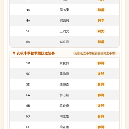
4A
周澔謙
銅獎
4A
鄧綵翹
銅獎
5E
王約文
銅獎
6A
李京岸
銅獎
🏅 友校小學數學競技邀請賽
元朗公立中學校友會鄧兆棠中學
5B
黃俊熙
參與
5C
葉愉澄
參與
5E
陳樂森
參與
6A
林心柱
參與
6B
駱俊彥
參與
6D
周政皓
參與
6E
梁芷維
參與