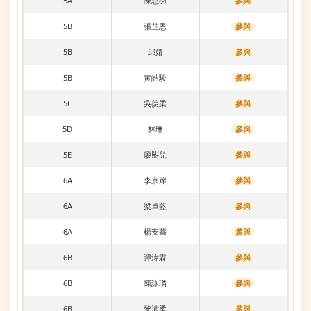
5A
陳思羽
參與
5B
張芷恩
參與
5B
邱婧
參與
5B
黃皓駿
參與
5C
吳羨柔
參與
5D
林琳
參與
5E
廖𤋮兒
參與
6A
李京岸
參與
6A
梁卓藍
參與
6A
楊安蕎
參與
6B
譚湋霖
參與
6B
陳詠璘
參與
6B
黎沛柔
參與